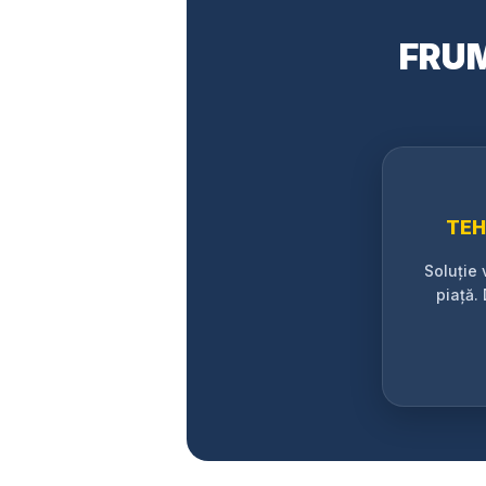
FRU
TEH
Soluție 
piață.