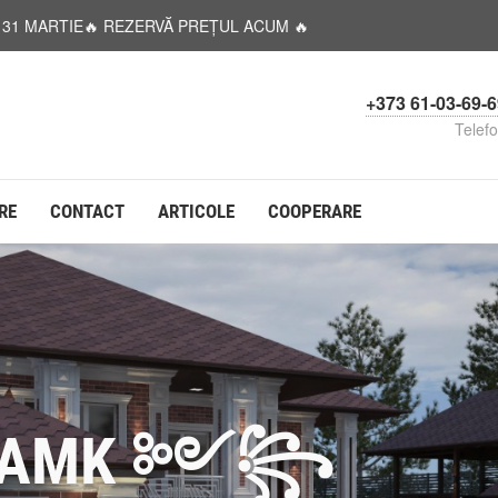
A 31 MARTIE🔥 REZERVĂ PREȚUL ACUM 🔥
+373 61-03-69-
Telef
RE
CONTACT
ARTICOLE
COOPERARE
 AMK ༻꧂