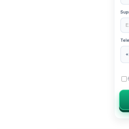
Supr
Tele
+