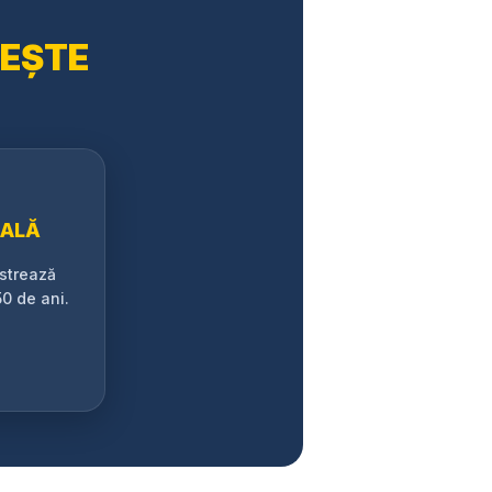
EȘTE
ALĂ
ăstrează
0 de ani.