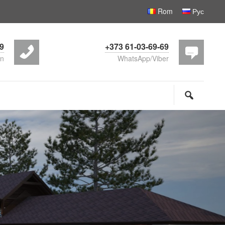
Rom
Рус
69
+373 61-03-69-69
on
WhatsApp/Viber