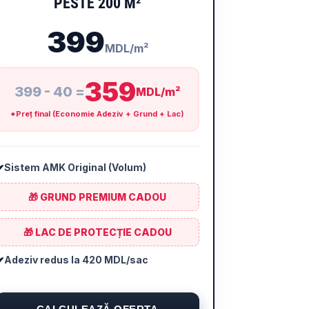
PESTE 200 M²
399
MDL/m²
359
399 - 40 =
MDL/m²
*Preț final (Economie Adeziv + Grund + Lac)
✔
Sistem AMK Original (Volum)
🎁 GRUND PREMIUM CADOU
🎁 LAC DE PROTECȚIE CADOU
✔
Adeziv redus la 420 MDL/sac