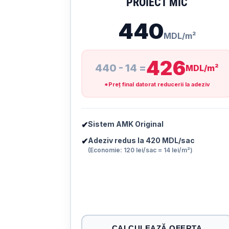
PROIECT MIC
440
MDL/m²
426
440 - 14 =
MDL/m²
*Preț final datorat reducerii la adeziv
✔
Sistem AMK Original
✔
Adeziv redus la 420 MDL/sac
(Economie: 120 lei/sac = 14 lei/m²)
CALCULEAZĂ OFERTA